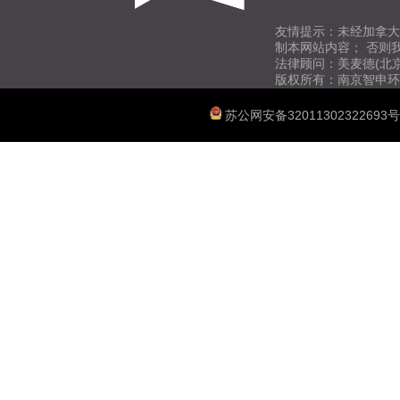
友情提示：未经加拿大
制本网站内容； 否则
法律顾问：美麦德(北
版权所有：南京智申环
苏公网安备32011302322693号