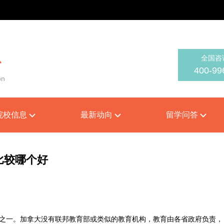
全国咨
心
400-99
on
院校信息
最新动向
留学问答
比较哪个好
一。加拿大没有联邦教育部或类似的教育机构，教育由各省政府负责，