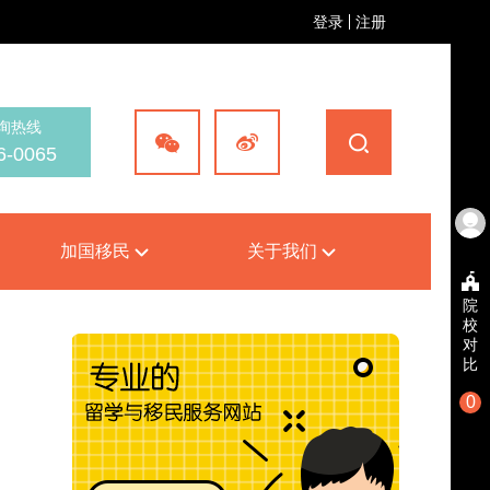
登录
注册
询热线
6-0065
加国移民
关于我们
院
校
对
比
0