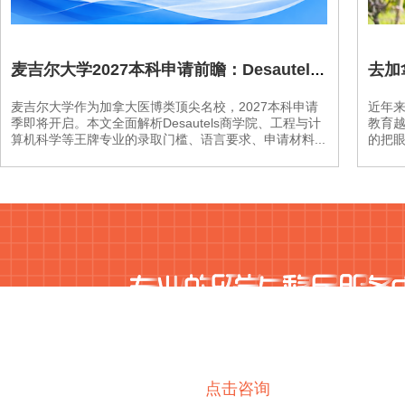
堪诺多学院
去加
麦吉尔大学2027本科申请前瞻：Desautels商学院、工程与计算机科学优势专业、录取门槛与费用预算全解析
堪布莱恩学院
麦吉尔大学作为加拿大医博类顶尖名校，2027本科申请
近年
季即将开启。本文全面解析Desautels商学院、工程与计
教育
算机科学等王牌专业的录取门槛、语言要求、申请材料...
的把眼
落基山学院
新喀里多尼亚学院
加拿大高贵林学院
卡莫森学院
点击咨询
道格拉斯学院