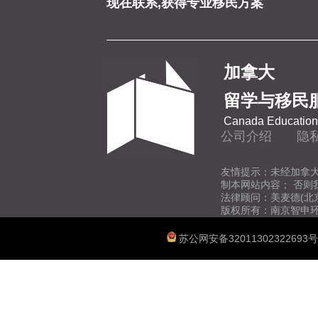
现在联系,获得专业移民方案
北阿尔伯塔理工学院
新斯科舍社区学院
加拿大
留学与移民
新不伦瑞克社区学院
Canada Education 
公司介绍
隐
新斯科舍省农业学院
友情提示：未经加拿
制本网站内容； 否则
法律顾问：美麦德(北
安大略艺术设计学院
版权所有：南京智申
苏公网安备32011302322693号
奥肯那根学院
爱德华王子岛大学