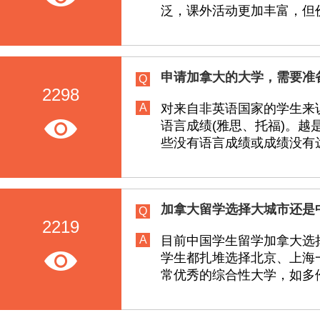
泛，课外活动更加丰富，但价
麦克文大学
申请加拿大的大学，需要准
Q
格冉派瑞地区学院
2298
A
对来自非英语国家的学生来
语言成绩(雅思、托福)。
乔治布朗学院
些没有语言成绩或成绩没有
汉博学院
加拿大留学选择大城市还是
Q
2219
休伦大学学院
A
目前中国学生留学加拿大选
学生都扎堆选择北京、上海
常优秀的综合性大学，如多
荷兰学院