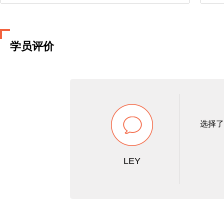
湖首大学
劳伦森大学
学员评价
拉萨尔学院
莱斯布里奇学院
选择了
纽芬兰纪念大学
LEY
蒙特埃里森大学
麦科文大学