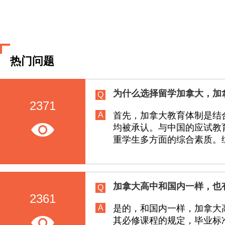
德汉姆学院
热门问题
德恒学院
艾米丽卡尔艺术与设计大学
为什么选择留学加拿大，加
Q
2371
A
首先，加拿大教育体制是结
菲莎国际学院
均被承认。与中国的应试教
重学生多方面的综合素质。综
范莎学院
加拿大高中和国内一样，也
Q
第一民族大学
2361
A
是的，和国内一样，加拿大
其必修课程的规定，毕业标
乔治亚学院