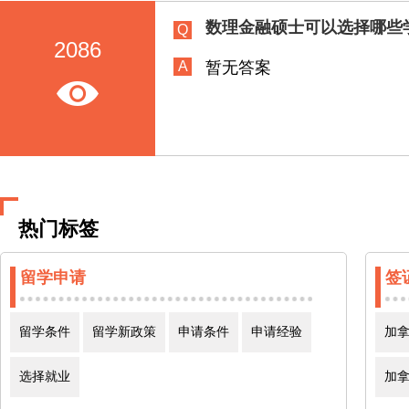
蒙特利尔高等商业学校
数理金融硕士可以选择哪些
Q
2086
曼尼托巴国际学院
A
暂无答案
魁北克大学国立科学研究院
不列颠哥伦比亚司法学院
热门标签
昆特兰理工大学
留学申请
签
加拿大肯尼迪理工学院
留学条件
留学新政策
申请条件
申请经验
加
国王大学学院
选择就业
加