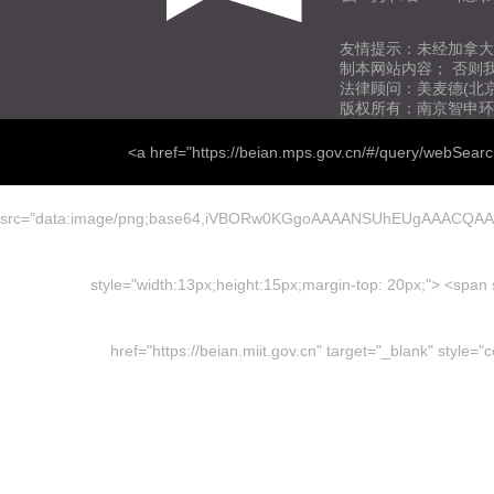
友情提示：未经加拿大
制本网站内容； 否则
法律顾问：美麦德(北
版权所有：南京智申环
<a href="https://beian.mps.gov.cn/#/query/webSear
src="data:image/png;base64,iVBORw0KGgoAAAANSUhEUgAAACQ
style="width:13px;height:15px;margin-top: 20px;"> <
href="https://beian.miit.gov.cn" target="_blank" sty