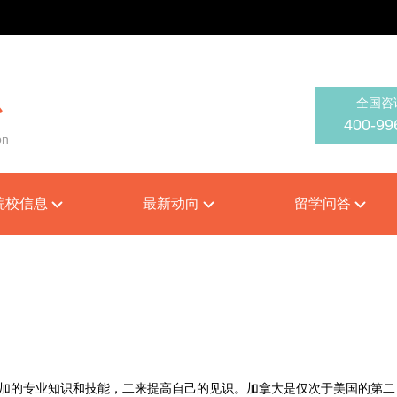
全国咨
心
400-99
on
院校信息
最新动向
留学问答
的专业知识和技能，二来提高自己的见识。加拿大是仅次于美国的第二