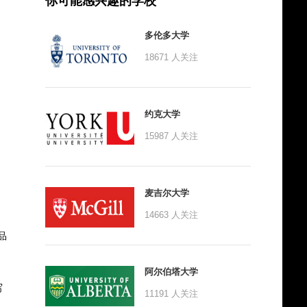
你可能感兴趣的学校
多伦多大学
18671
人关注
约克大学
15987
人关注
麦吉尔大学
14663
人关注
品
阿尔伯塔大学
写
11191
人关注