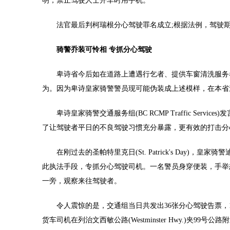
明，禁止驾驶人士开车时用手机。”
法官最后判柯瑞根分心驾驶罪名成立;根据法例，驾驶期间
骑警乔装可怜相 专抓分心驾驶
卑诗省今后如在道路上遭遇行乞者、提供车窗清洗服务者
为。因为卑诗皇家骑警警员现可能伪装成上述模样，在本省
卑诗皇家骑警交通服务组(BC RCMP Traffic Servic
了让驾驶者平日的不良驾驶习惯充分暴露，更有效的打击分
在刚过去的圣帕特里克日(St. Patrick's Day)，皇家骑警迪斯岛
此执法手段，专抓分心驾驶司机。一名警员身穿便装，手举想要搭顺风车
一旁，观察来往驾驶者。
令人震惊的是，交通组当日共发出36张分心驾驶告票，1
货车司机在列治文西敏公路(Westminster Hwy.)夹9