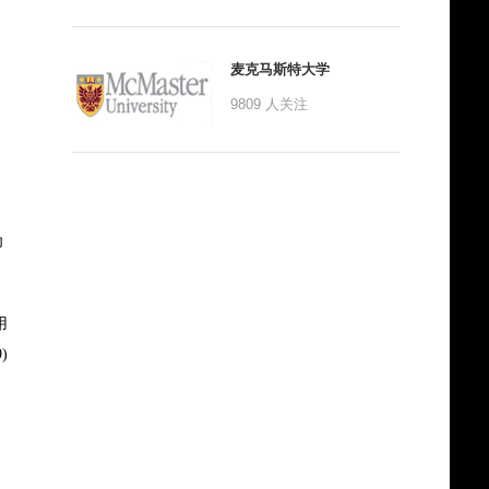
麦克马斯特大学
9809
人关注
为
用
)