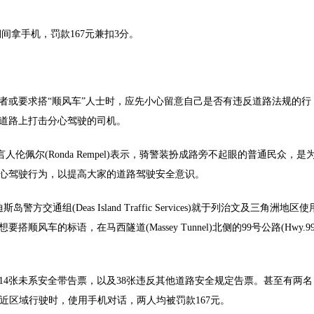
拿手机，罚款167元兼扣3分。
或要求搭“顺风车”人士时，应先小心留意自己是否有违反道路法规的行
道路上打击分心驾驶的司机。
es)发言人伦佩尔(Ronda Rempel)表示，骑警装扮成路旁不起眼的普通民众，是
心驾驶行为，以提高大家的道路驾驶安全意识。
警方交通组(Deas Island Traffic Services)就于列治文及三角洲地区使
的标语，在马西隧道(Massey Tunnel)北侧的99号公路(Hwy.99
4张未系安全带告票，以及38张违反其他道路安全规定告票。甚至有两名
9号公路附近区域行驶时，使用手机对话，两人均被罚款167元。