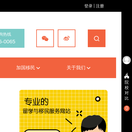
登录
注册
询热线
6-0065
加国移民
关于我们
院
校
对
比
0